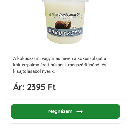
A kókuszzsírt, vagy más néven a kókuszolajat a
kókuszpálma érett húsának megszárításából és
kisajtolásából nyerik.
Ár:
2395 Ft
Megnézem