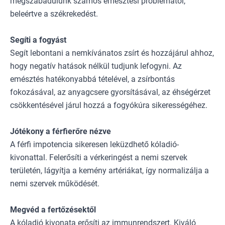
megszabadulunk számos emésztési problémától,
beleértve a székrekedést.
Segíti a fogyást
Segít lebontani a nemkívánatos zsírt és hozzájárul ahhoz,
hogy negatív hatások nélkül tudjunk lefogyni. Az
emésztés hatékonyabbá tételével, a zsírbontás
fokozásával, az anyagcsere gyorsításával, az éhségérzet
csökkentésével járul hozzá a fogyókúra sikerességéhez.
Jótékony a férfierőre nézve
A férfi impotencia sikeresen leküzdhető kóladió-
kivonattal. Felerősíti a vérkeringést a nemi szervek
területén, lágyítja a kemény artériákat, így normalizálja a
nemi szervek működését.
Megvéd a fertőzésektől
A kóladió kivonata erősíti az immunrendszert. Kiváló