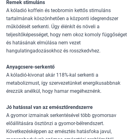
Remek stimuláns
A kóladió koffein és teobromin kettős stimuláns
tartalmának köszönhetően a központi idegrendszer
működését serkenti. Úgy élénkít és növeli a
teljesítőképességet, hogy nem okoz komoly függőséget
és hatásának elmúlása nem vezet
hangulatingadozásokhoz és rosszkedvhez.
Anyagcsere-serkentő
A kóladió-kivonat akár 118%-kal serkenti a
metabolizmust, így szervezetünket energikusabbnak
érezzük anélkül, hogy hamar megéheznénk.
Jó hatással van az emésztőrendszerre
A gyomor izmainak serkentésével több gyomorsav
előállítására ösztönzi a gyomor-bélrendszert.
Következésképpen az emésztés hatásfoka javul,