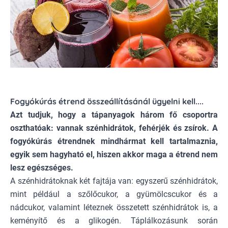
Fogyókúrás étrend összeállításánál ügyelni kell....
Azt tudjuk, hogy a tápanyagok három fő csoportra
oszthatóak: vannak szénhidrátok, fehérjék és zsírok. A
fogyókúrás étrendnek mindhármat kell tartalmaznia,
egyik sem hagyható el, hiszen akkor maga a étrend nem
lesz egészséges.
A szénhidrátoknak két fajtája van: egyszerű szénhidrátok,
mint például a szőlőcukor, a gyümölcscukor és a
nádcukor, valamint léteznek összetett szénhidrátok is, a
keményítő és a glikogén. Táplálkozásunk során