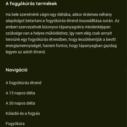
A fogyókúrás termékek
Ha bele szeretnénk vágni egy diétába, akkor érdemes néhány
alapdolgot betartani a fogyókúrás étrend összeállítása során. Az
emberi szervezetnek bizonyos tápanyagokra mindenképpen
szüksége van a helyes működéshez, így nem elég csak annyit
tennünk egy fogyókúrás étrendben, hogy lecsökkentjük a bevitt
energiamennyiséget, hanem fontos, hogy tápanyagban gazdag
legyen az adott étrend.
Navigáció
A fogyókúrás étrend
A 15 napos diéta
A 30 napos diéta
Kóladió és a fogyás
Fogyókúra