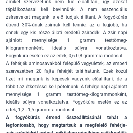
amiket szervezetünk nem tud előállítani, így azokat
táplálkozással kell bevinnünk. A nem esszenciális
zsírsavakat magunk is elő tudjuk állítani. A fogyókúrás
étrend 30%-ának zsírnak kell lennie, az a legjobb, ha
ennek egy kis része állati eredetű zsiradék. A zsír napi
ajánlott mennyisége 1 gramm testtömeg-
kilogrammonként, ideális súlyra vonatkoztatva.
Fogyókúra esetén ez az érték, 0,6-0,8 grammra módosul.
A
fehérjék aminosavakból felépülő vegyületek
, az emberi
szervezetben 20 fajta fehérjét találhatunk. Ezek közül
tízet mi magunk is képesek vagyunk előállítani, de a
többit az étkezéssel kell pótolnunk. A fehérje napi ajánlott
mennyisége 1 gramm testtömeg-kilogrammonként,
ideális súlyra vonatkoztatva. Fogyókúra esetén ez az
érték, 1,2 - 1,5 grammra módosul.
A fogyókúrás étrend összeállításánál tehát a
legfontosabb, hogy megtartsuk a megfelelő fehérje-
zsír-szénhidrát arányt, miközben némiképp csökkentjük