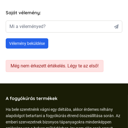
Saját vélemény:
Mi a véleményed?
Vélemény beküldése
Még nem érkezett értékelés. Légy te az első!
A fogyókúrás termékek
Ha bele szeretnénk vágni egy diétába, akkor érdemes néhány
alapdolgot betartani a fogyókúrás étrend összeállítása során. Az
emberi szervezetnek bizonyos tápanyagokra mindenképpen