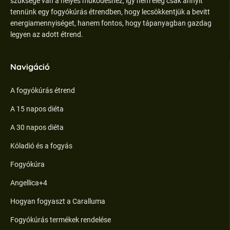
szüksége van a helyes működéshez, így nem elég csak annyit
tennünk egy fogyókúrás étrendben, hogy lecsökkentjük a bevitt
energiamennyiséget, hanem fontos, hogy tápanyagban gazdag
legyen az adott étrend.
Navigáció
A fogyókúrás étrend
A 15 napos diéta
A 30 napos diéta
Kóladió és a fogyás
Fogyókúra
Angellica+4
Hogyan fogyaszt a Caralluma
Fogyókúrás termékek rendelése