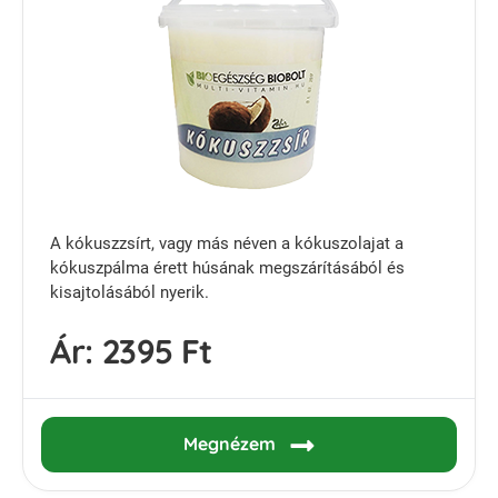
A kókuszzsírt, vagy más néven a kókuszolajat a
kókuszpálma érett húsának megszárításából és
kisajtolásából nyerik.
Ár:
2395 Ft
Megnézem